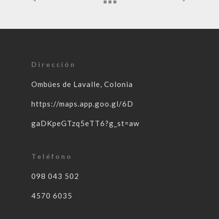
Dirección
Ombúes de Lavalle, Colonia
https://maps.app.goo.gl/6D
gaDKpeGTzq5eTT6?g_st=aw
Teléfono
098 043 502
4570 6035