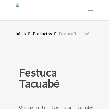
Skip
to
Menu
main
content
Inicio
Productos
Festuca Tacuabé
Festuca
Tacuabé
Originalmente fue una variedad