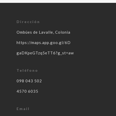
Dirección
Ombúes de Lavalle, Colonia
https://maps.app.goo.gl/6D
gaDKpeGTzq5eTT6?g_st=aw
Teléfono
098 043 502
4570 6035
Email