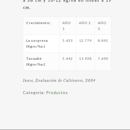
a 38 cm y 10-12 kg/ha en líneas a 19
cm.
Crecimiento:
AÑO
AÑO 2
AÑO
1
3
La sorpresa
5.433
12.779
8.892
(Kg
/ha:)
MS
Tacuabé
5.442
11.938
7.690
(Kg
/ha:)
MS
Inase, Evaluación de Cultivares, 2004
Categoría:
Productos