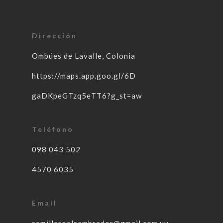
Dirección
Ombúes de Lavalle, Colonia
https://maps.app.goo.gl/6D
gaDKpeGTzq5eTT6?g_st=aw
Teléfono
098 043 502
4570 6035
Email