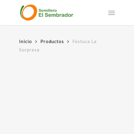
Skip
to
Menu
main
content
Inicio
Productos
Festuca La
Sorpresa