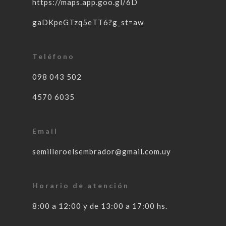
https://maps.app.goo.gl/6D
gaDKpeGTzq5eTT6?g_st=aw
Teléfono
098 043 502
4570 6035
Email
semilleroelsembrador@gmail.com.uy
Horario de atención
8:00 a 12:00 y de 13:00 a 17:00 hs.