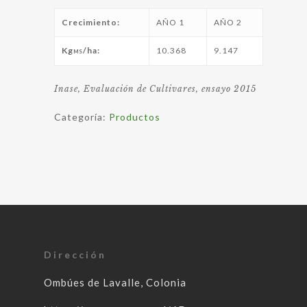
Crecimiento:
AÑO 1
AÑO 2
Kg
/ha:
10.368
9.147
MS
Inase, Evaluación de Cultivares, ensayo 2015
Categoría:
Productos
Dirección
Ombúes de Lavalle, Colonia