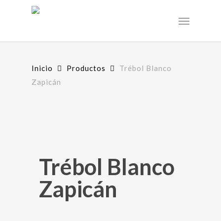
Skip
to
Menu
main
content
Inicio
Productos
Trébol Blanco
Zapicán
Trébol Blanco
Zapicán